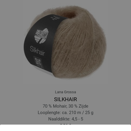
Lana Grossa
SILKHAIR
70 % Mohair, 30 % Zijde
Looplengte: ca. 210 m / 25 g
Naalddikte: 4,5 - 5
8,36 €
9,76 $