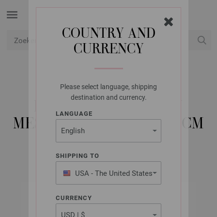
COUNTRY AND
CURRENCY
USD
Mijn account
Please select language, shipping
LANA GROSSA
destination and currency.
RONDBREINAALDEN
LANGUAGE
MESSING DIKTE 8,0/50CM
SHIPPING TO
USA - The United States
of America
CURRENCY