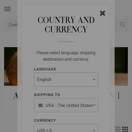
COUNTRY AND
CURRENCY
USD
Mijn account
Please select language, shipping
destination and currency.
LANGUAGE
ACCESSOIRES | KNOPEN |
SHIPPING TO
SLUITINGEN
USA - The United States
of America
CURRENCY
Weergave: