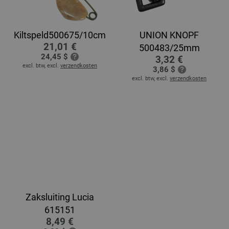
Kiltspeld500675/10cm
UNION KNOPF
21,01 €
500483/25mm
24,45 $
3,32 €
excl. btw, excl.
verzendkosten
3,86 $
excl. btw, excl.
verzendkosten
Zaksluiting Lucia
615151
8,49 €