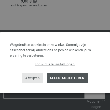
9,88 $
excl. btw, excl.
verzendkosten
FILATI WEBSHOP VOOR LANA
We gebruiken cookies in onze winkel. Sommige zijn
essentieel, terwijl andere ons helpen de winkel en jouw
GROSSA GARENS & WOL
ervaring te verbeteren.
Individuele instellingen
ABONNEER JE NU OP DE NIEUWSBRIEF EN ONTVANG EEN
VOUCHER TER WAARDE VAN € 10.*
Afwijzen
ALLES ACCEPTEREN
*
Voucher 14
dagen