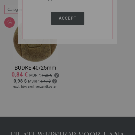
Categorieën
ACCEPT
BUDKE 40/25mm
0,84 €
MSRP:
1,26 €
0,98 $
MSRP:
1,47 $
excl. btw, excl.
verzendkosten