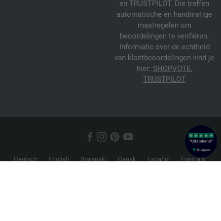
en TRUSTPILOT. Die treffen
automatische en handmatige
maatregelen om
beoordelingen te verifiëren.
Informatie over de echtheid
van klantbeoordelingen vind je
hier:
SHOPVOTE
,
TRUSTPILOT
Deutsch
English
Bosanski
Dansk
Español
Français
Hrvatski
Italiano
Nederlands
Norsk
Русский
Srpski
Suomi
Svenska
© 2026 FILATI eCommerce GmbH