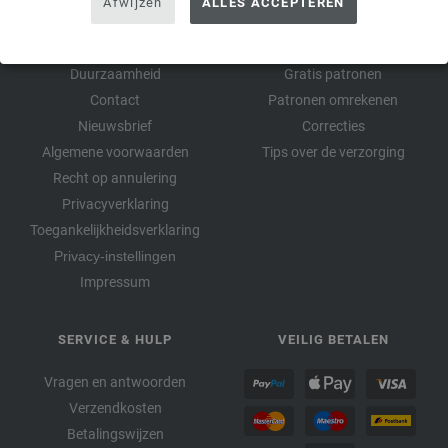
Afwijzen
ALLES ACCEPTEREN
FILATI STORE
ALLES OVER BREIEN
Over FILATI
Patroon van de maand
Duurzaamheid
Gratis patronen
Contact
Patronen omrekenen
Nieuwsbrief
Correcties
Algemene voorwaarden
Tips over de verzorging
Recht op annulering
Privacyverklaring
Toegankelijkheidsverklaring
Privacy-instellingen
Impressum
SERVICE & HULP
VEILIG BETALEN
Vragen en antwoorden
Verzendkosten
Betalingswijzen