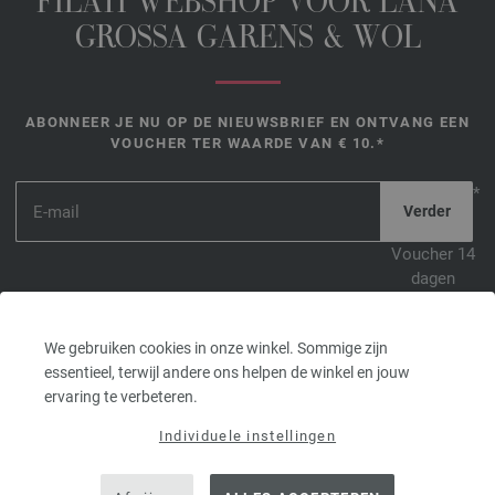
FILATI WEBSHOP VOOR LANA
GROSSA GARENS & WOL
ABONNEER JE NU OP DE NIEUWSBRIEF EN ONTVANG EEN
VOUCHER TER WAARDE VAN € 10.*
*
Voucher 14
dagen
geldig. Minimale bestelwaarde na retour € 45,-. Voor de eerste
aanmelding. Per klant en bestelling kan maar één voucher
We gebruiken cookies in onze winkel. Sommige zijn
worden ingewisseld.
essentieel, terwijl andere ons helpen de winkel en jouw
ervaring te verbeteren.
Individuele instellingen