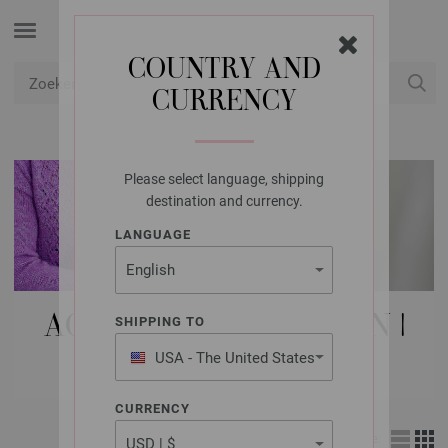
COUNTRY AND
CURRENCY
USD
Mijn account
Please select language, shipping
destination and currency.
LANGUAGE
ACCESSOIRES | KNOPEN |
SHIPPING TO
BUDKE
USA - The United States
of America
CURRENCY
Weergave: