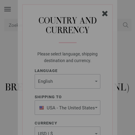
COUNTRY AND
CURRENCY
USD
Mijn account
Please select language, shipping
LANA GROSSA
destination and currency.
CLASSICI NO. 29 -
LANGUAGE
TIJDSCHRIFT (DE) +
BREIBESCHRIJVINGEN (NL)
SHIPPING TO
USA - The United States
Najaar/Winter 2025/26
of America
CURRENCY