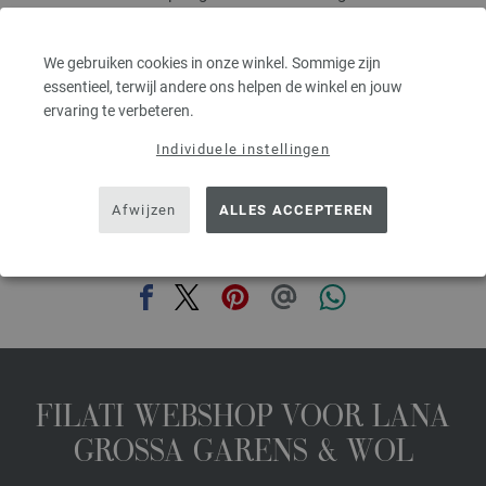
Naalddikte: 3,5 - 4,5
4,16 €
4,86 $
We gebruiken cookies in onze winkel. Sommige zijn
excl. btw, excl. verzendkosten, Artikelprijs:
83,20 €
/ kg
essentieel, terwijl andere ons helpen de winkel en jouw
ervaring te verbeteren.
prev
next
Individuele instellingen
Afwijzen
ALLES ACCEPTEREN
DEZE PAGINA DELEN
FILATI WEBSHOP VOOR LANA
GROSSA GARENS & WOL