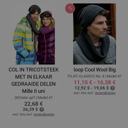
COL IN TRICOTSTEEK
loop Cool Wool Big
MET IN ELKAAR
FILATI CLASSICI No. 4 | Model 47
11,10 € - 16,38 €
GEDRAAIDE DELEN
12,92 $ - 19,06 $
Mille II uni
excl. btw, excl.
verzendkosten
(W)hats up!? | Model 47
22,68 €
26,39 $
excl. btw, excl.
verzendkosten