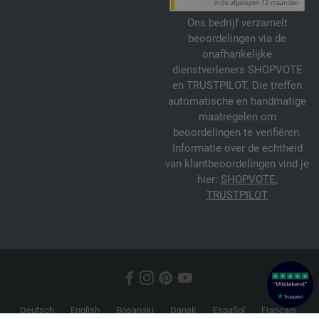
Ons bedrijf verzamelt
beoordelingen via de
onafhankelijke
dienstverleners SHOPVOTE
en TRUSTPILOT. Die treffen
automatische en handmatige
maatregelen om
beoordelingen te verifiëren.
Informatie over de echtheid
van klantbeoordelingen vind je
hier:
SHOPVOTE
,
TRUSTPILOT
Deutsch
English
Bosanski
Dansk
Español
Français