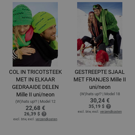
COL IN TRICOTSTEEK
GESTREEPTE SJAAL
MET IN ELKAAR
MET FRANJES Mille II
GEDRAAIDE DELEN
uni/neon
Mille II uni/neon
(W)hats up!? | Model 18
30,24 €
(W)hats up!? | Model 12
35,19 $
22,68 €
excl. btw, excl.
verzendkosten
26,39 $
excl. btw, excl.
verzendkosten