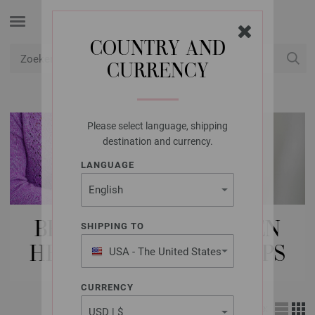
COUNTRY AND
CURRENCY
USD
Mijn account
Please select language, shipping
destination and currency.
LANGUAGE
BREI-/HAAKPAKKETTEN
SHIPPING TO
HEREN | SJAALS & LOOPS
USA - The United States
of America
CURRENCY
Weergave: