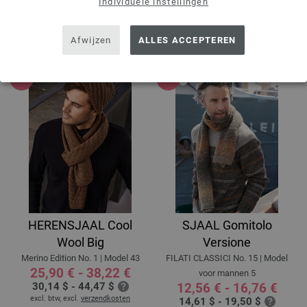
Individuele instellingen
57,53 $
15,27 $
MSRP:
93,27 $
MSRP:
23,27 $
excl. btw, excl.
verzendkosten
excl. btw, excl.
verzendkosten
Afwijzen
ALLES ACCEPTEREN
HERENSJAAL Cool
SJAAL Gomitolo
Wool Big
Versione
Merino Edition No. 1 | Model 43
FILATI CLASSICI No. 15 | Model
25,90 € - 38,22 €
voor mannen 5
30,14 $ - 44,47 $
12,56 € - 16,76 €
excl. btw, excl.
verzendkosten
14,61 $ - 19,50 $