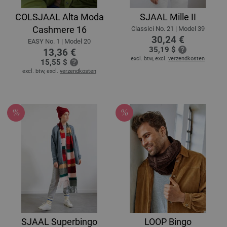
COLSJAAL Alta Moda
SJAAL Mille II
Cashmere 16
Classici No. 21 | Model 39
30,24 €
EASY No. 1 | Model 20
35,19 $
13,36 €
excl. btw, excl.
verzendkosten
15,55 $
excl. btw, excl.
verzendkosten
SJAAL Superbingo
LOOP Bingo