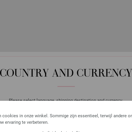
10-turkoois blauw | EAN: 40334933
11-blauw | EAN: 4033493337656
12-licht blauw | EAN: 403349333766
COUNTRY AND CURRENC
Please select language, shipping destination and currency.
LANGUAGE
KLANTEN KOCHTEN OOK
 cookies in onze winkel. Sommige zijn essentieel, terwijl andere o
w ervaring te verbeteren.