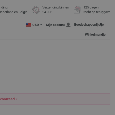
nding
Verzending binnen
125 dagen
Nederland en België
24 uur
recht op teruggave
Boodschappenlijstje
USD
Mijn account
Winkelmandje
 voorraad «