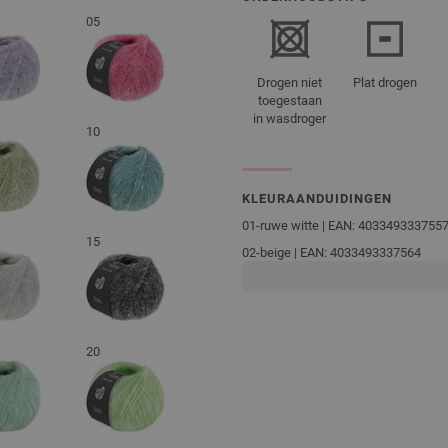
05
Drogen niet
Plat drogen
toegestaan
in wasdroger
10
KLEURAANDUIDINGEN
01-ruwe witte | EAN: 403349333755
15
02-beige | EAN: 4033493337564
03-rose | EAN: 4033493337571
04-paars | EAN: 4033493337588
05-felroze | EAN: 4033493337595
20
06-abrikoos | EAN: 4033493337601
07-citroengeel | EAN: 403349333761
08-licht groen | EAN: 403349333762
09-salie | EAN: 4033493337632