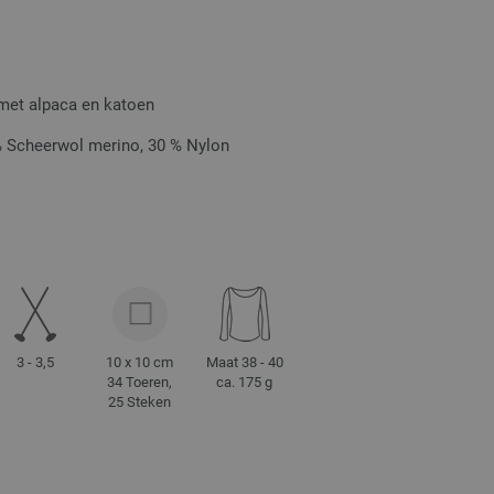
 met alpaca en katoen
% Scheerwol merino, 30 % Nylon
3 - 3,5
10 x 10 cm
Maat 38 - 40
34 Toeren,
ca. 175 g
25 Steken