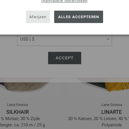
Individuele instellingen
SHIPPING TO
USA - The United States of America
Afwijzen
ALLES ACCEPTEREN
CURRENCY
ACCEPT
Lana Grossa
Lana Grossa
SILKHAIR
LINARTE
 % Mohair, 30 % Zijde
30 % Katoen, 20 % Linnen, 40 %
engte: ca. 210 m / 25 g
Polyamide