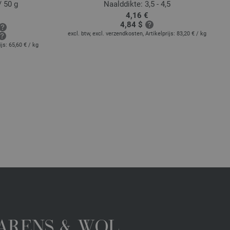
/ 50 g
Naalddikte: 3,5 - 4,5
4,16 €
4,84 $
excl. btw, excl. verzendkosten, Artikelprijs:
83,20 €
/ kg
ijs:
65,60 €
/ kg
GARENS & WOL