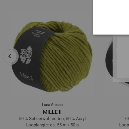
prev
Lana Grossa
MILLE II
50 % Scheerwol merino, 50 % Acryl
70
Looplengte: ca. 55 m / 50 g
Loopl