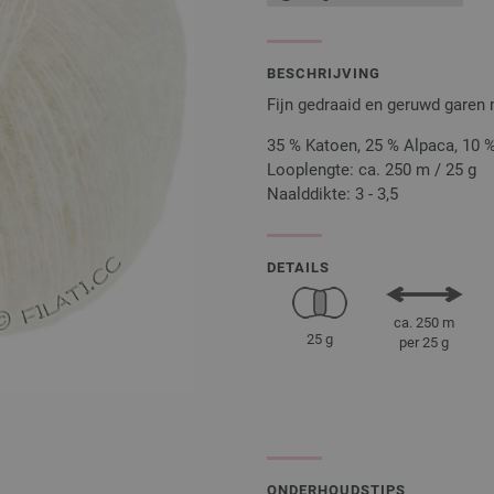
BESCHRIJVING
Fijn gedraaid en geruwd garen
35 % Katoen, 25 % Alpaca, 10 
Looplengte: ca. 250 m / 25 g
Naalddikte: 3 - 3,5
DETAILS
ca. 250 m
25 g
per 25 g
ONDERHOUDSTIPS