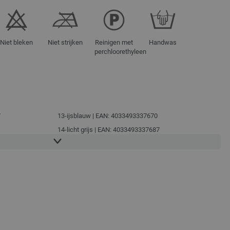
Niet bleken
Niet strijken
Reinigen met
Handwas
perchloorethyleen
7
13-ijsblauw | EAN: 4033493337670
14-licht grijs | EAN: 4033493337687
15-antraciet | EAN: 4033493337694
16-grijs bruin | EAN: 4033493337700
17-perzik | EAN: 4033493356589
18-rose | EAN: 4033493356596
8
19-turkoois | EAN: 4033493356602
5
20-zachtgroen | EAN: 4033493356619
21-groengrijs | EAN: 4033493356626