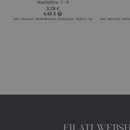
Naalddikte: 7 - 8
3,78 €
4,40 $
excl. btw, excl. verzendkosten, Artikelprijs:
75,60 €
/ kg
excl. btw, excl. verz
FILATI WEBS