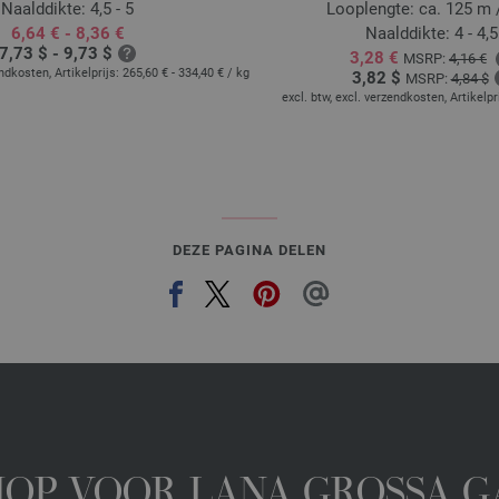
Naalddikte: 4,5 - 5
Looplengte: ca. 125 m 
6,64 € - 8,36 €
Naalddikte: 4 - 4,5
7,73 $ - 9,73 $
3,28 €
MSRP:
4,16 €
endkosten, Artikelprijs:
265,60 € - 334,40 €
/ kg
3,82 $
MSRP:
4,84 $
excl. btw, excl. verzendkosten, Artikelpr
DEZE PAGINA DELEN
HOP VOOR LANA GROSSA 