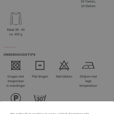
34 Toeren,
24 Steken
Maat 38 - 40
ca. 400 g
ONDERHOUDSTIPS
Drogen niet
Plat drogen
Niet bleken
Strijken met
toegestaan
lage
in wasdroger
temperatuur
Reinigen met
Wassen
perchloorethyleen
30°C (zeer