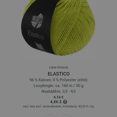
5013 | EAN: 4033493397063
Lana Grossa
ELASTICO
96 % Katoen, 4 % Polyester (elité)
Looplengte: ca. 160 m / 50 g
Naalddikte: 3,5 - 4,5
4,16 €
4,86 $
excl. btw, excl. verzendkosten, Artikelprijs:
83,20 €
/ kg
prev
next