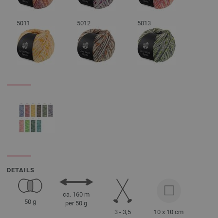
5011
5012
5013
DETAILS
ca. 160 m
50 g
per 50 g
3 - 3,5
10 x 10 cm