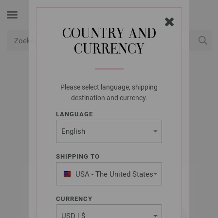
COUNTRY AND
CURRENCY
USD
Mijn account
Please select language, shipping
LANA GROSSA
destination and currency.
COOL WOOL SPOTS
LANGUAGE
SHIPPING TO
USA - The United States
of America
CURRENCY