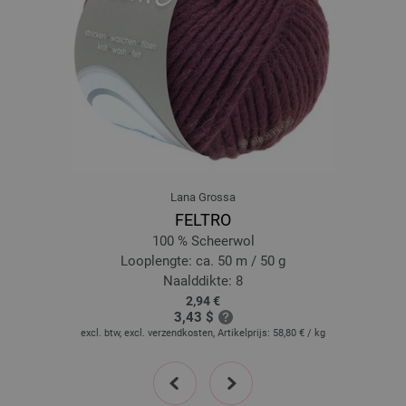
Lana Grossa
FELTRO
100 % Scheerwol
Looplengte: ca. 50 m / 50 g
Naalddikte: 8
2,94 €
3,43 $
excl. btw, excl. verzendkosten, Artikelprijs:
58,80 €
/ kg
prev
next