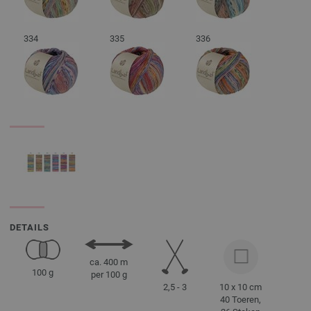
334
335
336
DETAILS
ca. 400 m
100 g
per 100 g
2,5 - 3
10 x 10 cm
40 Toeren,