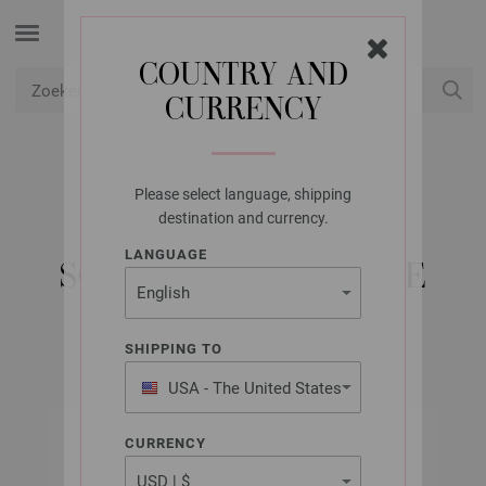
COUNTRY AND
CURRENCY
USD
Mijn account
Please select language, shipping
LANA GROSSA
destination and currency.
LANDLUST DIE
LANGUAGE
SOCKENWOLLE SEIDE
SHIPPING TO
USA - The United States
of America
CURRENCY