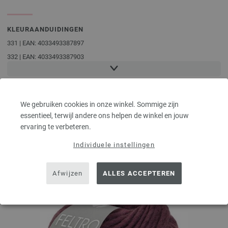
KLEURAANDUIDINGEN
331 | EAN: 4033493387897
332 | EAN: 4033493387903
333 | EAN: 4033493387910
334 | EAN: 4033493387927
335 | EAN: 4033493387934
We gebruiken cookies in onze winkel. Sommige zijn
336 | EAN: 4033493387941
essentieel, terwijl andere ons helpen de winkel en jouw
ervaring te verbeteren.
KLANTEN KOCHTEN OOK
Individuele instellingen
Afwijzen
ALLES ACCEPTEREN