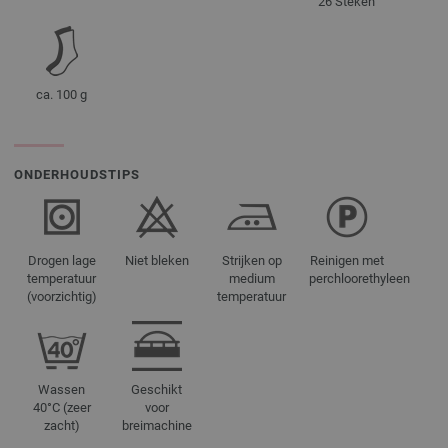
26 Steken
ca. 100 g
ONDERHOUDSTIPS
Drogen lage
Niet bleken
Strijken op
Reinigen met
temperatuur
medium
perchloorethyleen
(voorzichtig)
temperatuur
Wassen
Geschikt
40°C (zeer
voor
zacht)
breimachine