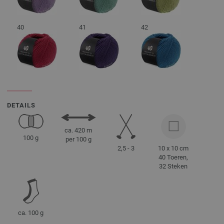
40
41
42
DETAILS
ca. 420 m
100 g
per 100 g
2,5 - 3
10 x 10 cm
40 Toeren,
32 Steken
ca. 100 g