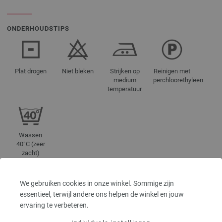
ONDERHOUDSTIPS
Plat drogen
Niet bleken
Strijken op
Reinigen met
medium
perchloorethyleen
temperatuur
Wassen
40°C (zeer
zacht)
We gebruiken cookies in onze winkel. Sommige zijn
KLEURAANDUIDINGEN
essentieel, terwijl andere ons helpen de winkel en jouw
ervaring te verbeteren.
01-rose | EAN: 4033493272674
02-felroze | EAN: 4033493272681