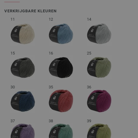
VERKRIJGBARE KLEUREN
11
12
14
15
16
25
30
35
36
37
38
39