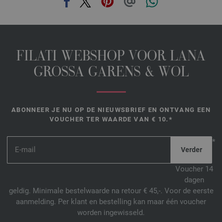
2454 | EAN: 4033493272865
2455 | EAN: 4033493272872
2456 | EAN: 4033493272889
2457 | EAN: 4033493272896
FILATI WEBSHOP VOOR LANA
2458 | EAN: 4033493272902
GROSSA GARENS & WOL
25-grijs groen | EAN: 4033493333283
26-olijf | EAN: 4033493333290
27-dooier geel | EAN: 4033493333306
ABONNEER JE NU OP DE NIEUWSBRIEF EN ONTVANG EEN
28-blauw paars | EAN: 4033493333313
VOUCHER TER WAARDE VAN € 10.*
29-foksia | EAN: 4033493333320
*
30-marine | EAN: 4033493333337
31-azuurblauw | EAN: 4033493333344
Voucher 14
32-turkoois | EAN: 4033493333351
dagen
33-linnen | EAN: 4033493355872
geldig. Minimale bestelwaarde na retour € 45,-. Voor de eerste
34-jeans blauw | EAN: 4033493355889
aanmelding. Per klant en bestelling kan maar één voucher
35-zalmrood | EAN: 4033493376464
worden ingewisseld.