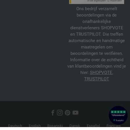
Ons bedrijf verzamelt
beoordelingen via de
onafhankelijke
dienstverleners SHOPVOTE
en TRUSTPILOT. Die treffen
automatische en handmatige
maatregelen om
beoordelingen te verifiëren.
Informatie over de echtheid
van klantbeoordelingen vind je
hier:
SHOPVOTE
,
TRUSTPILOT
Deutsch
English
Bosanski
Dansk
Español
Français