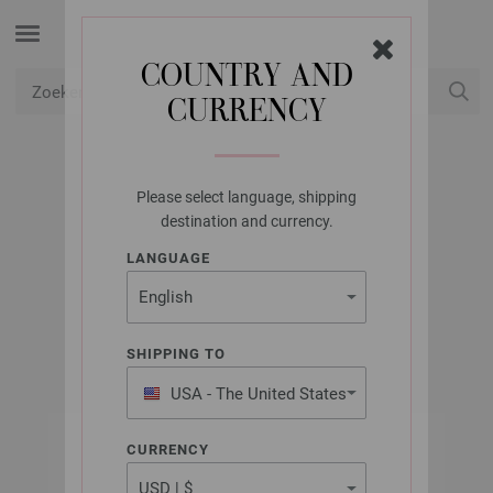
COUNTRY AND
CURRENCY
USD
Mijn account
Please select language, shipping
LANA GROSSA
destination and currency.
MEILENWEIT 100G
LANGUAGE
COTTON BAMBOO
SHIPPING TO
USA - The United States
of America
CURRENCY