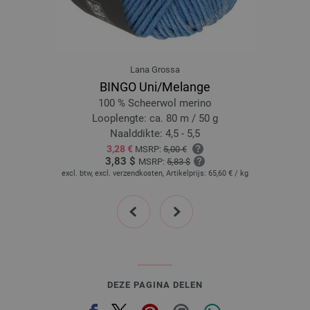
19-groen | EAN: 4033493291163
20-geel | EAN: 4033493311816
21-rood | EAN: 4033493311823
22-taupe | EAN: 4033493311830
Lana Grossa
23-mosgroen | EAN: 4033493311847
BINGO Uni/Melange
2351 | EAN: 4033493272919
100 % Scheerwol merino
2352 | EAN: 4033493272926
Looplengte: ca. 80 m / 50 g
Naalddikte: 4,5 - 5,5
2353 | EAN: 4033493272933
3,28 €
MSRP:
5,00 €
2354 | EAN: 4033493272940
3,83 $
MSRP:
5,83 $
2355 | EAN: 4033493272957
excl. btw, excl. verzendkosten, Artikelprijs:
65,60 €
/ kg
2356 | EAN: 4033493272964
prev
next
2357 | EAN: 4033493272971
2358 | EAN: 4033493272988
24-ijsblauw | EAN: 4033493311854
2451 | EAN: 4033493272834
2452 | EAN: 4033493272841
DEZE PAGINA DELEN
2453 | EAN: 4033493272858