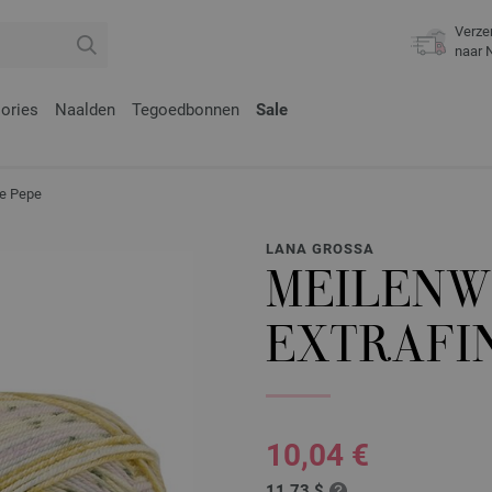
Verze
naar 
ories
Naalden
Tegoedbonnen
Sale
e Pepe
LANA GROSSA
MEILENW
EXTRAFI
10,04 €
11,73 $