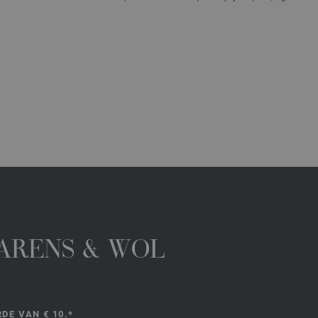
GARENS & WOL
DE VAN € 10.*