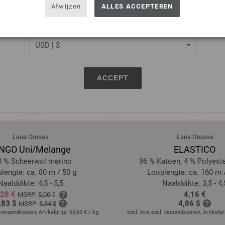
USA - The United States of America
Afwijzen
ALLES ACCEPTEREN
CURRENCY
ACCEPT
Lana Grossa
Lana Grossa
NGO Uni/Melange
ELASTICO
0 % Scheerwol merino
96 % Katoen, 4 % Polyester
lengte: ca. 80 m / 50 g
Looplengte: ca. 160 m 
Naalddikte: 4,5 - 5,5
Naalddikte: 3,5 - 4,
,28 €
4,16 €
MSRP:
5,00 €
,83 $
4,86 $
MSRP:
5,84 $
. verzendkosten, Artikelprijs:
65,60 €
/ kg
excl. btw, excl. verzendkosten, Artikelpr