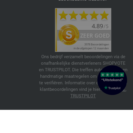
Ons bedrijf verzamelt beoordelingen via de
onafhankelijke dienstverleners SHOPVOTE
en TRUSTPILOT. Die treffen automatische en
handmatige maatregelen om beoordelingen
te verifiëren. Informatie over de echtheid van
klantbeoordelingen vind je hier:
SHOPVOTE
,
TRUSTPILOT