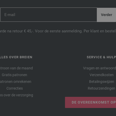
de na retour € 45,-. Voor de eerste aanmelding. Per klant en best
LLES OVER BREIEN
SERVICE & HUL
troon van de maand
Vragen en antwoor
Gratis patronen
Verzendkosten
atronen omrekenen
Betalingswijzen
Correcties
Retourzendingen
ps over de verzorging
DE OVEREENKOMST O