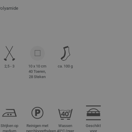
Polyamide
2,5 - 3
10 x 10 cm
ca. 100 g
40 Toeren,
28 Steken
Strijken op
Reinigen met
Wassen
Geschikt
medium
perchloorethyleen
40°C (zeer
voor