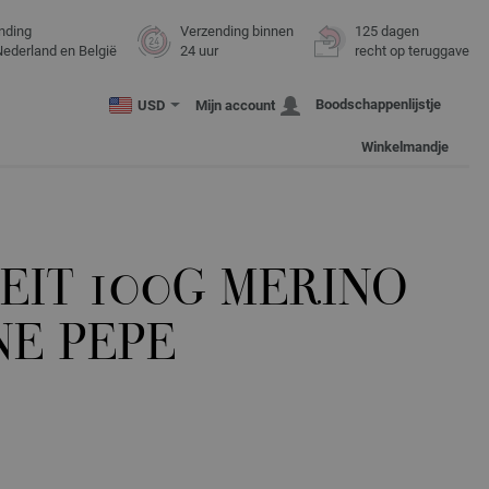
nding
Verzending binnen
125 dagen
Nederland en België
24 uur
recht op teruggave
Boodschappenlijstje
USD
Mijn account
Winkelmandje
EIT 100G MERINO
NE PEPE