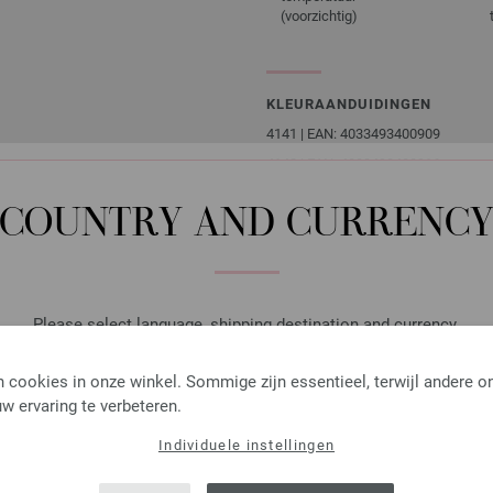
(voorzichtig)
KLEURAANDUIDINGEN
4141 | EAN: 4033493400909
4142 | EAN: 4033493400916
4143 | EAN: 4033493400923
COUNTRY AND CURRENC
4144 | EAN: 4033493400930
4145 | EAN: 4033493400947
Please select language, shipping destination and currency.
KLANTEN KOCHTEN OOK
LANGUAGE
 cookies in onze winkel. Sommige zijn essentieel, terwijl andere o
w ervaring te verbeteren.
Individuele instellingen
SHIPPING TO