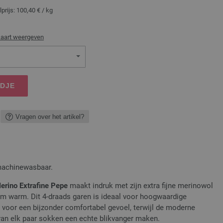
lprijs:
100,40 €
/ kg
kaart weergeven
NDJE
Vragen over het artikel?
machinewasbaar.
erino Extrafine Pepe
maakt indruk met zijn extra fijne merinowol
 warm. Dit 4-draads garen is ideaal voor hoogwaardige
t voor een bijzonder comfortabel gevoel, terwijl de moderne
van elk paar sokken een echte blikvanger maken.