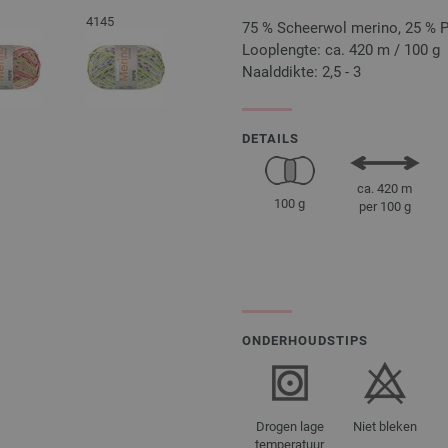
4145
75 % Scheerwol merino, 25 % 
Looplengte: ca. 420 m / 100 g
Naalddikte: 2,5 - 3
DETAILS
ca. 420 m
100 g
per 100 g
ONDERHOUDSTIPS
Drogen lage
Niet bleken
temperatuur