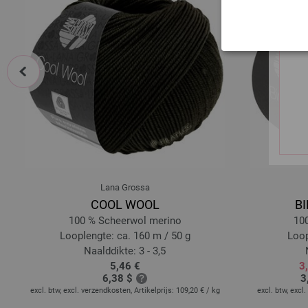
prev
Lana Grossa
COOL WOOL
BI
100 % Scheerwol merino
10
Looplengte: ca. 160 m / 50 g
Loop
Naalddikte: 3 - 3,5
5,46 €
3
6,38 $
3
 kg
excl. btw, excl. verzendkosten, Artikelprijs:
109,20 €
/ kg
excl. btw, excl