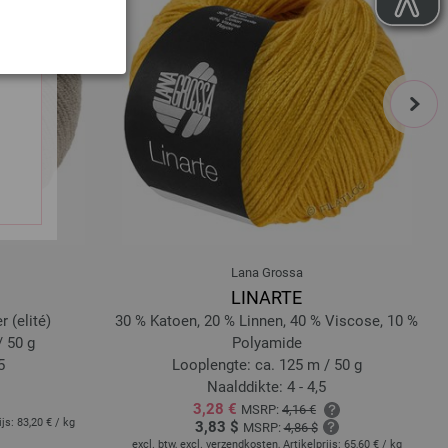
next
Lana Grossa
LINARTE
 (elité)
30 % Katoen, 20 % Linnen, 40 % Viscose, 10 %
/ 50 g
Polyamide
5
Looplengte: ca. 125 m / 50 g
Naalddikte: 4 - 4,5
3,28 €
MSRP:
4,16 €
ijs:
83,20 €
/ kg
exc
3,83 $
MSRP:
4,86 $
excl. btw, excl. verzendkosten, Artikelprijs:
65,60 €
/ kg