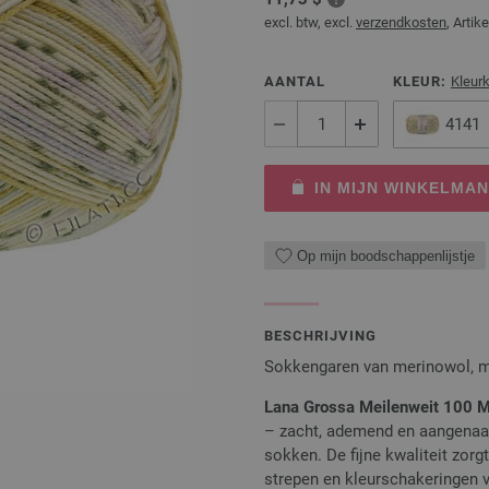
excl. btw, excl.
verzendkosten
, Artike
AANTAL
KLEUR:
Kleur
4141
IN MIJN WINKELMA
Op mijn boodschappenlijstje
BESCHRIJVING
Sokkengaren van merinowol, 
Lana Grossa Meilenweit 100 M
– zacht, ademend en aangenaam
sokken. De fijne kwaliteit zorg
strepen en kleurschakeringen 