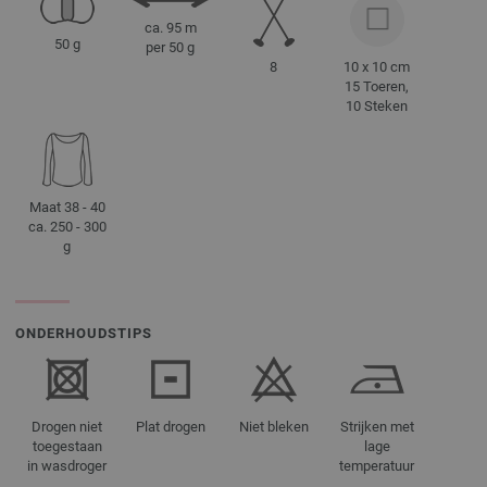
ca. 95 m
50 g
per 50 g
8
10 x 10 cm
15 Toeren,
10 Steken
Maat 38 - 40
ca. 250 - 300
g
ONDERHOUDSTIPS
Drogen niet
Plat drogen
Niet bleken
Strijken met
toegestaan
lage
in wasdroger
temperatuur