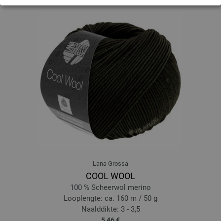
11-beige | EAN: 4033493370950
12-licht olijf | EAN: 4033493370967
13-smaragd | EAN: 4033493370974
14-zwart | EAN: 4033493370981
15-kersenrood | EAN: 4033493390279
16-oudroze | EAN: 4033493390286
17-grijs blauw | EAN: 4033493390293
18-zwartbruin | EAN: 4033493390309
19-mosgroen | EAN: 4033493390316
Lana Grossa
COOL WOOL
100 % Scheerwol merino
Looplengte: ca. 160 m / 50 g
Naalddikte: 3 - 3,5
5,46 €