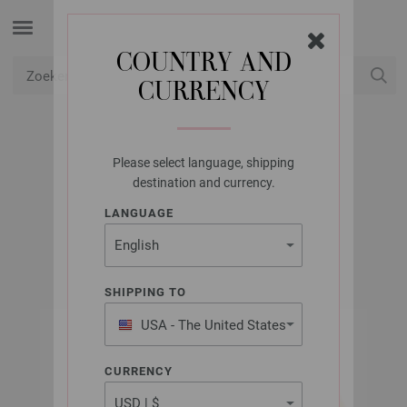
COUNTRY AND
CURRENCY
USD
Mijn account
Please select language, shipping
LANA GROSSA
destination and currency.
ROYAL ALPACA
LANGUAGE
SHIPPING TO
USA - The United States
of America
CURRENCY