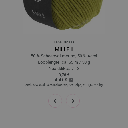
18-groenbruin | EAN: 4033493402415
19-room | EAN: 4033493402422
20-wit | EAN: 4033493402439
Lana Grossa
MILLE II
50 % Scheerwol merino, 50 % Acryl
Looplengte: ca. 55 m / 50 g
Naalddikte: 7 - 8
3,78 €
4,41 $
excl. btw, excl. verzendkosten, Artikelprijs:
75,60 €
/ kg
prev
next