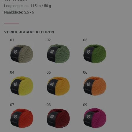
Looplengte: ca. 115 m / 50 g
Naalddikte: 5,5 - 6
VERKRIJGBARE KLEUREN
01
02
03
04
05
06
07
08
09