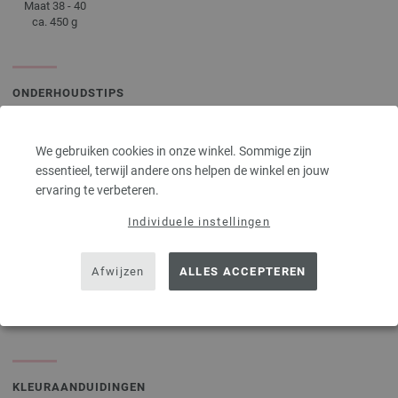
Maat 38 - 40
ca. 450 g
ONDERHOUDSTIPS
We gebruiken cookies in onze winkel. Sommige zijn
Drogen niet
Plat drogen
Niet bleken
Strijken met
essentieel, terwijl andere ons helpen de winkel en jouw
toegestaan
lage
ervaring te verbeteren.
in wasdroger
temperatuur
Individuele instellingen
Afwijzen
ALLES ACCEPTEREN
Reinigen met
Wassen
perchloorethyleen
30°C (zeer
zacht)
KLEURAANDUIDINGEN