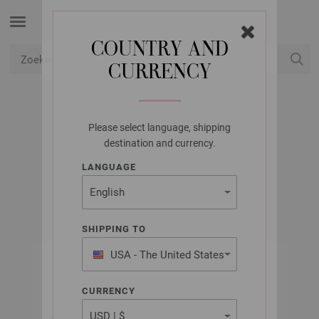
COUNTRY AND
CURRENCY
USD
Mijn account
Please select language, shipping
LANA GROSSA
destination and currency.
TESSERA
LANGUAGE
SHIPPING TO
USA - The United States
of America
CURRENCY