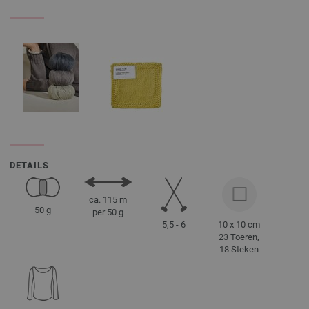
DETAILS
ca. 115 m
50 g
per 50 g
5,5 - 6
10 x 10 cm
23 Toeren,
18 Steken