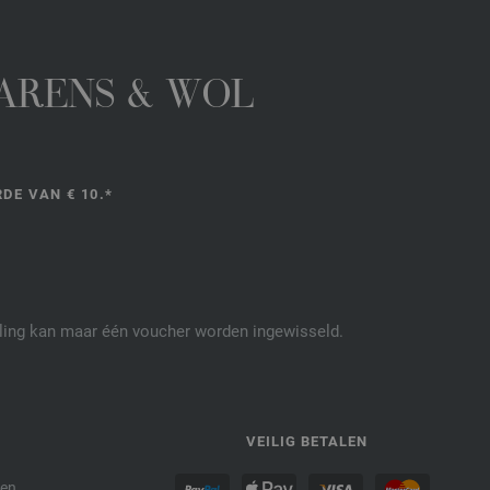
GARENS & WOL
DE VAN € 10.*
elling kan maar één voucher worden ingewisseld.
P
VEILIG BETALEN
den