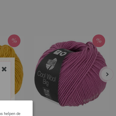
next
Y
ns helpen de