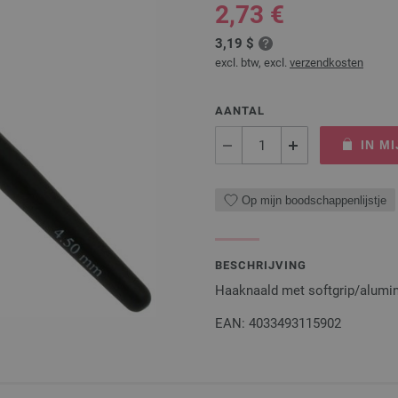
2,73 €
3,19 $
excl. btw, excl.
verzendkosten
AANTAL
IN M
Op mijn boodschappenlijstje
BESCHRIJVING
Haaknaald met softgrip/alumi
EAN: 4033493115902