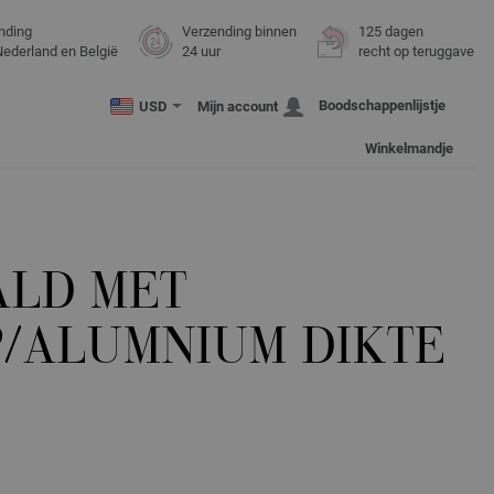
nding
Verzending binnen
125 dagen
Nederland en België
24 uur
recht op teruggave
Boodschappenlijstje
USD
Mijn account
Winkelmandje
LD MET
P/ALUMNIUM DIKTE