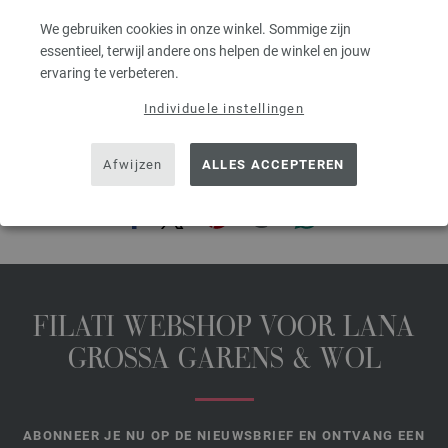
excl. btw, excl. verzendkosten, Artikelprijs:
49,60 €
/ kg
We gebruiken cookies in onze winkel. Sommige zijn
essentieel, terwijl andere ons helpen de winkel en jouw
prev
next
ervaring te verbeteren.
Individuele instellingen
Afwijzen
ALLES ACCEPTEREN
DEZE PAGINA DELEN
FILATI WEBSHOP VOOR LANA
GROSSA GARENS & WOL
ABONNEER JE NU OP DE NIEUWSBRIEF EN ONTVANG EEN