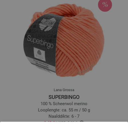
Lana Grossa
SUPERBINGO
100 % Scheerwol merino
Looplengte: ca. 55 m / 50 g
Naalddikte: 6 - 7
2,48 €
MSRP:
5,00 €
2,90 $
MSRP:
5,84 $