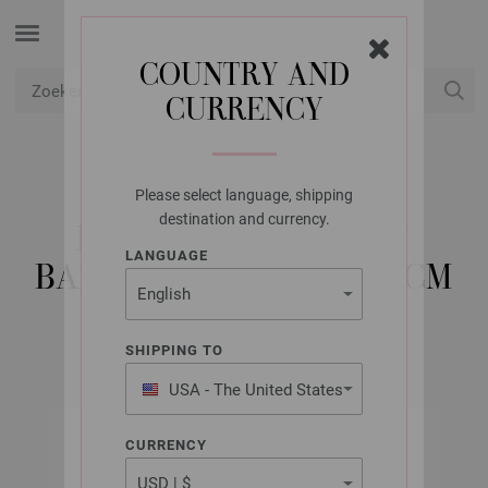
COUNTRY AND
CURRENCY
USD
Mijn account
Please select language, shipping
LANA GROSSA
destination and currency.
RONDBREINAALDEN
LANGUAGE
BAMBOE DIKTE 5,0/80CM
SHIPPING TO
USA - The United States
of America
CURRENCY