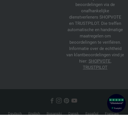
beoordelingen via de
onafhankelijke
dienstverleners SHOPVOTE
en TRUSTPILOT. Die treffen
automatische en handmatige
maatregelen om
beoordelingen te verifiëren.
Informatie over de echtheid
van klantbeoordelingen vind je
hier:
SHOPVOTE
,
TRUSTPILOT
Deutsch
English
Bosanski
Dansk
Español
Français
Hrvatski
Italiano
Nederlands
Norsk
Русский
Srpski