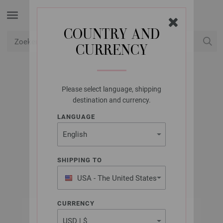
COUNTRY AND
CURRENCY
USD
Mijn account
Please select language, shipping
UNION KNOPF
destination and currency.
UNION KNOPF
LANGUAGE
33048/20MM
Art.nr.: 33048
SHIPPING TO
USA - The United States
of America
CURRENCY