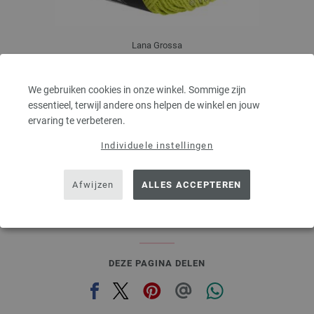
Lana Grossa
ELASTICO
96 % Katoen, 4 % Polyester (elité)
We gebruiken cookies in onze winkel. Sommige zijn
Looplengte: ca. 160 m / 50 g
essentieel, terwijl andere ons helpen de winkel en jouw
Naalddikte: 3,5 - 4,5
ervaring te verbeteren.
4,16 €
4,86 $
Individuele instellingen
excl. btw, excl. verzendkosten, Artikelprijs:
83,20 €
/ kg
prev
next
Afwijzen
ALLES ACCEPTEREN
DEZE PAGINA DELEN